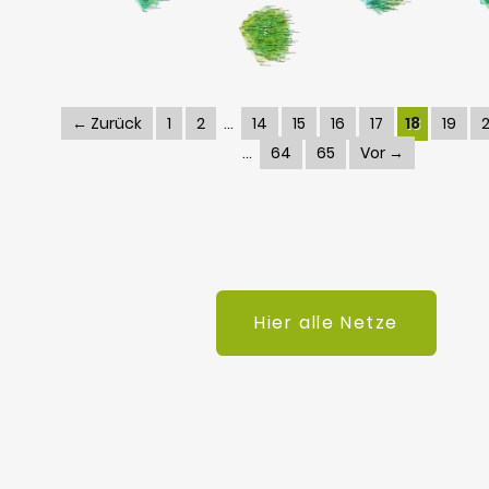
← Zurück
1
2
14
15
16
17
18
19
64
65
Vor →
Hier alle Netze