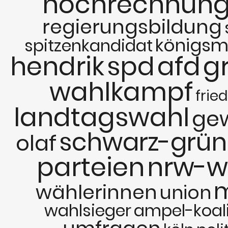
hochrechnun
regierungsbildung
königsm
spitzenkandidat
hendrik
spd
afd
g
wahlkampf
frie
landtagswahl
ge
schwarz-grün
olaf
parteien
nrw-w
m
wählerinnen
union
wahlsieger
ampel-koali