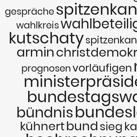
spitzenka
gespräche
wahlbeteil
wahlkreis
kutschaty
spitzenka
armin
christdemok
vorläufigen
prognosen
ministerpräsid
bundestagsw
bundes
bündnis
bund
kühnert
sieg
ka