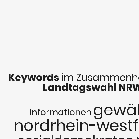
Keywords
im Zusammenha
Landtagswahl NR
gewäh
informationen
nordrhein-westf