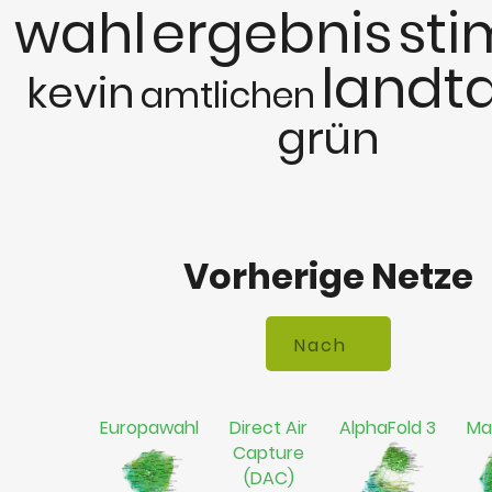
wahl
ergebnis
st
landt
kevin
amtlichen
grün
Vorherige Netze
Europawahl
Direct Air
AlphaFold 3
Ma
Capture
(DAC)