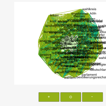
+
⊙
-