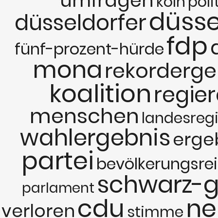
umfragen
köln
poli
düsse
düsseldorfer
fdp
fünf-prozent-hürde
mona
rekorderge
koalition
regie
menschen
landesreg
wahlergebnis
erge
partei
bevölkerungsre
schwarz-g
parlament
cdu
ne
verloren
stimme