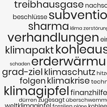
treibhausgase
nachsc
subventi
beschlüsse
sharma
klima
zerstörun
verhandlungen
ei
kohleaus
klimapakt
erderwärmu
schaden
grad-ziel
klimaschutz
hit
klimakrise
folgen
tech
klimagipfel
finanzhilf
zugesagt
dürren
überschwemm
weltklimagipfel
kohlee
fossilen
pläne