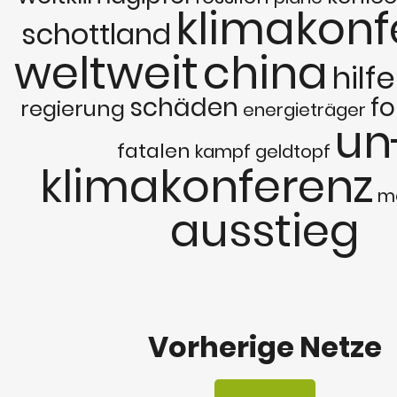
klimakonf
schottland
weltweit
china
hilf
schäden
fo
regierung
energieträger
un
fatalen
kampf
geldtopf
klimakonferenz
m
ausstieg
Vorherige Netze