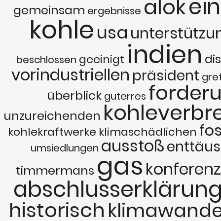
ei
alok
gemeinsam
ergebnisse
kohle
usa
unterstützu
indien
di
geeinigt
beschlossen
vorindustriellen
präsident
gre
forder
überblick
guterres
kohleverbr
unzureichenden
fos
kohlekraftwerke
klimaschädlichen
ausstoß
enttäu
umsiedlungen
gas
konferenz
timmermans
abschlusserklärun
historisch
klimawande