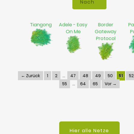
Tiangong
Adele - Easy
Border
Pa
On Me
Gateway
P
Protocol
← Zurück
1
2
47
48
49
50
51
52
55
64
65
Vor →
Hier alle Netze