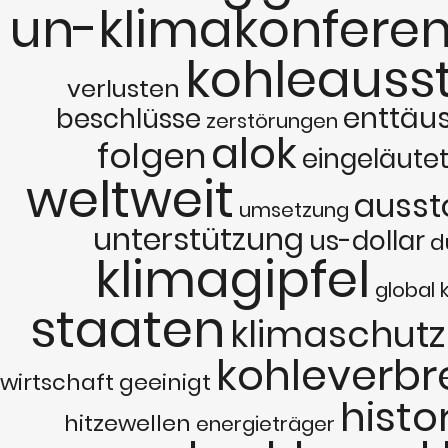
un-klimakonferen
kohleauss
verlusten
enttäu
beschlüsse
zerstörungen
alok
folgen
eingeläute
weltweit
ausst
umsetzung
unterstützung
us-dollar
d
klimagipfel
global
staaten
klimaschutz
kohleverb
wirtschaft
geeinigt
histo
hitzewellen
energieträger