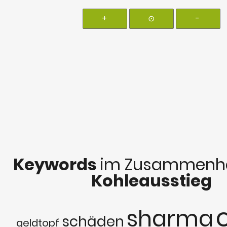
+
⊙
-
Keywords
im Zusammenha
Kohleausstieg
sharma
schäden
geldtopf