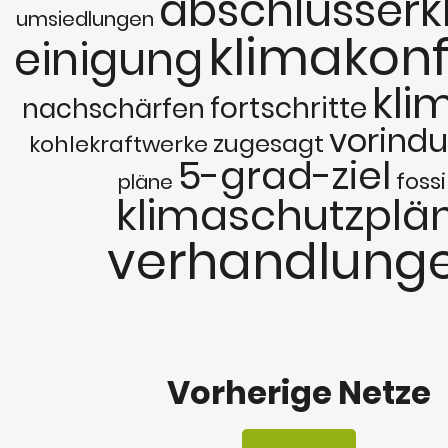
abschlusserk
umsiedlungen
klimakon
einigung
kli
fortschritte
nachschärfen
vorindu
zugesagt
kohlekraftwerke
5-grad-ziel
foss
pläne
klimaschutzplä
verhandlung
Vorherige Netze