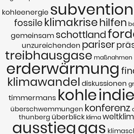
subventio
kohleenergie
klimakrise
hilfen
fossile
b
for
schottland
gemeinsam
pariser
prä
unzureichenden
treibhausgase
maßnahmen
erderwärmung
fin
klimawandel
diskussionen
g
kohle
indi
timmermans
konferenz
überschwemmungen
weltklim
überblick
thunberg
klima
ausstieg
gas
klimasc