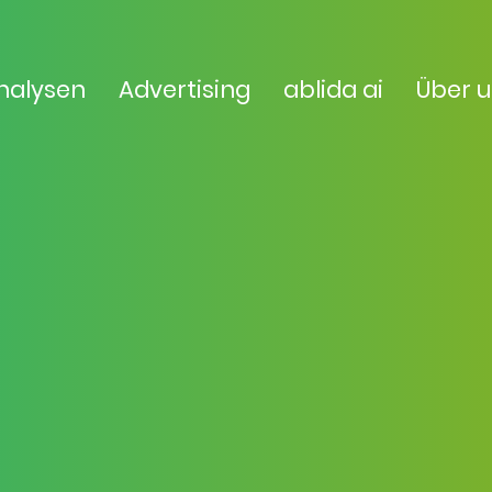
nalysen
Advertising
ablida ai
Über 