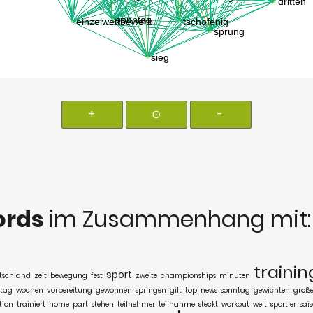
+
⊙
-
ords
im Zusammenhang mit
trainin
sport
tschland
zeit
bewegung
fest
zweite
championships
minuten
tag
wochen
vorbereitung
gewonnen
springen
gilt
top
news
sonntag
gewichten
groß
tion
trainiert
home
part
stehen
teilnehmer
teilnahme
steckt
workout
welt
sportler
sai