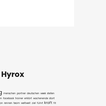
:
Hyrox
g
menschen
partner
deutschen
week
stellen
en
facebook
trainer
erklärt
wochenende
start
kraft
son
rennen
team
weltweit
ziel
führt
fit