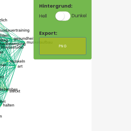
Hintergrund:
Hell
Dunkel
Export:
PNG