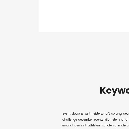
Keyw
event
doubles
weltmeisterschaft
sprung
deu
challenge
dezember
events
kilometer
stand
personal
gewinnt
athleten
tschofenig
motiva