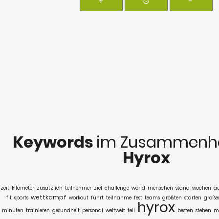
+
⊙
-
Keywords
im Zusammenha
Hyrox
zeit
kilometer
zusätzlich
teilnehmer
ziel
challenge
world
menschen
stand
wochen
a
wettkampf
fit
sports
workout
führt
teilnahme
fest
teams
größten
starten
große
hyrox
minuten
trainieren
gesundheit
personal
weltweit
teil
besten
stehen
m