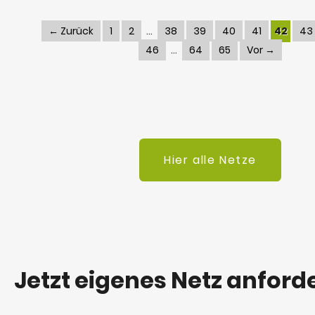
← Zurück
1
2
38
39
40
41
42
43
46
64
65
Vor →
Hier alle Netze
Jetzt eigenes Netz anford