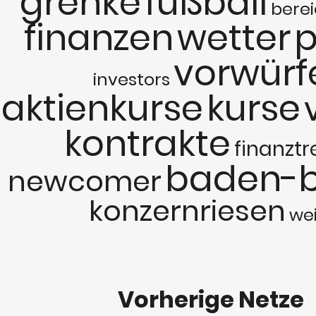
grenke
fußball
bere
finanzen
wetter
p
vorwürf
investors
aktienkurse
kurse
kontrakte
finanzt
baden-
newcomer
konzernriesen
wei
Vorherige Netze