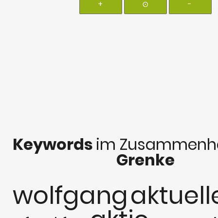
+
⊙
-
Keywords
im Zusammenha
Grenke
wolfgang
aktuell