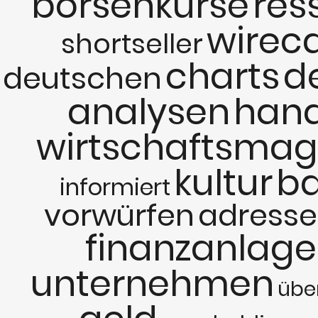
börsenkurse
res
wirec
shortseller
charts
d
deutschen
analysen
hand
wirtschaftsmag
kultur
b
informiert
vorwürfen
adresse
finanzanlag
unternehmen
übe