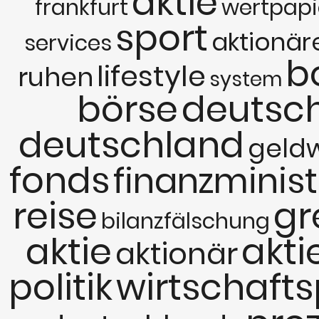
aktie
frankfurt
wertpapi
sport
aktionär
services
b
lifestyle
ruhen
system
börse
deutsc
deutschland
geld
fonds
finanzminis
reise
gr
bilanzfälschung
aktie
akti
aktionär
politik
wirtschaftsp