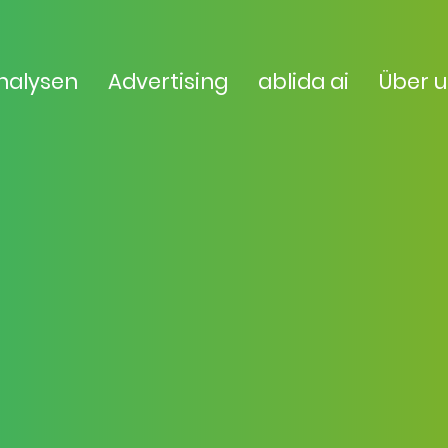
nalysen
Advertising
ablida ai
Über 