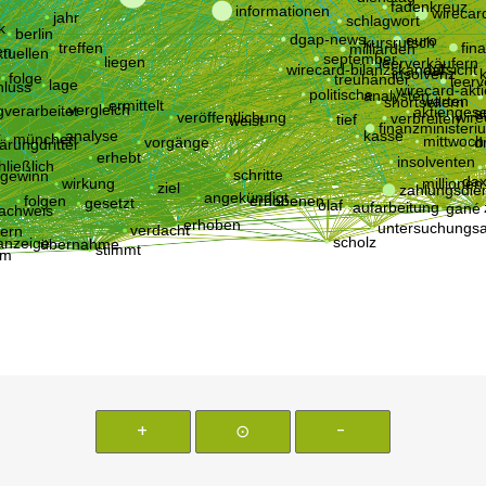
+
⊙
-