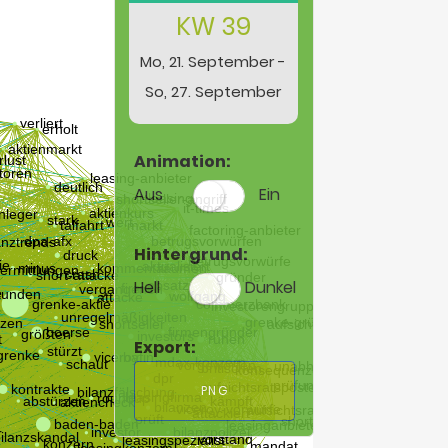
KW 39
Mo, 21. September -
So, 27. September
Animation:
Aus
Ein
Hintergrund:
Hell
Dunkel
Export:
PNG