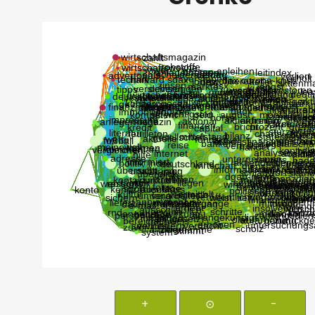
+
⊙
-