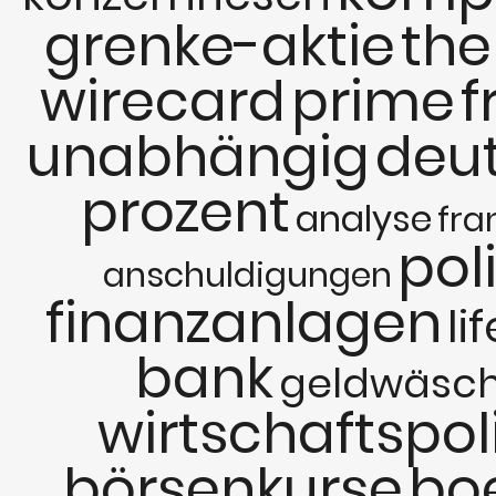
grenke-aktie
th
wirecard
prime
f
unabhängig
deu
prozent
analyse
fra
poli
anschuldigungen
finanzanlagen
li
bank
geldwäsc
wirtschaftspoli
börsenkurse
bo