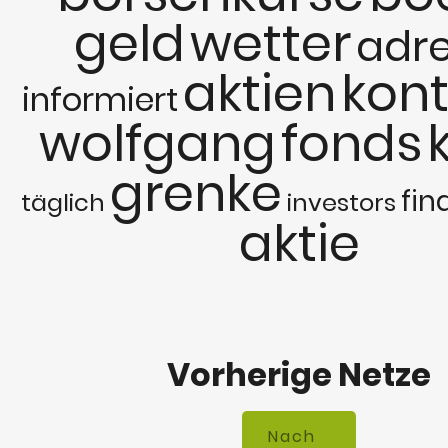
geld
wetter
adr
aktien
kont
informiert
wolfgang
fonds
grenke
fin
täglich
investors
aktie
Vorherige Netze