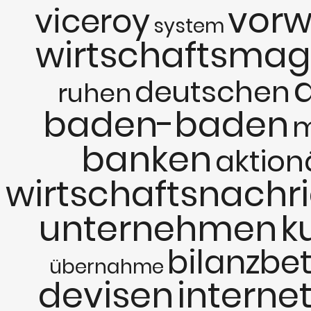
vorw
viceroy
system
wirtschaftsmag
deutschen
ruhen
baden-baden
banken
aktion
wirtschaftsnachr
unternehmen
k
bilanzbe
übernahme
devisen
interne