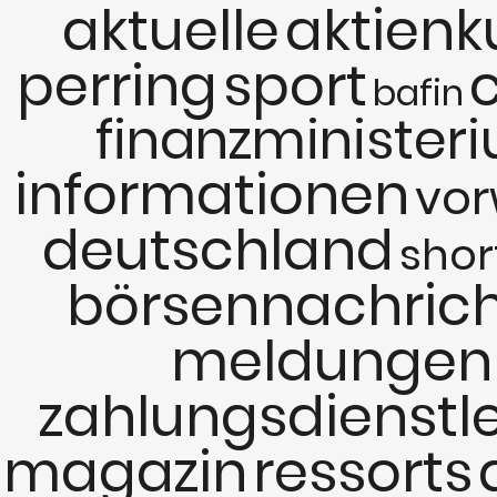
aktuelle
aktienk
perring
sport
bafin
finanzminister
informationen
vor
deutschland
shor
börsennachric
meldungen
zahlungsdienstle
magazin
ressorts