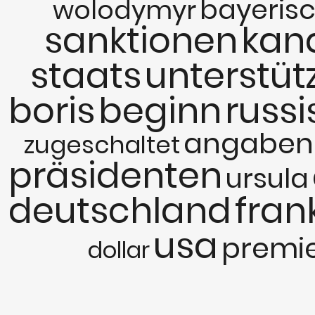
bayeris
wolodymyr
sanktionen
kan
staats
unterstüt
boris
beginn
russ
angaben
zugeschaltet
präsidenten
ursula
deutschland
fran
usa
premi
dollar