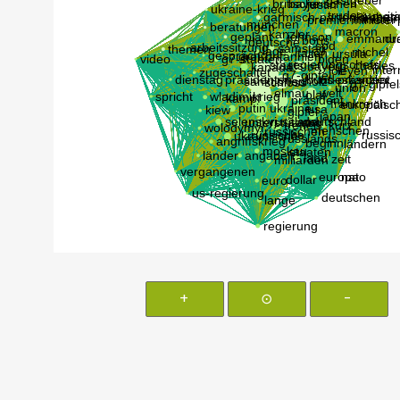
+
⊙
-