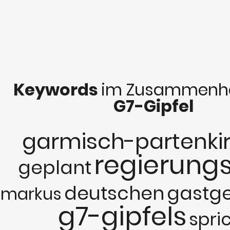
Keywords
im Zusammenha
G7-Gipfel
garmisch-partenki
regierung
geplant
deutschen
gastg
markus
g7-gipfels
spri