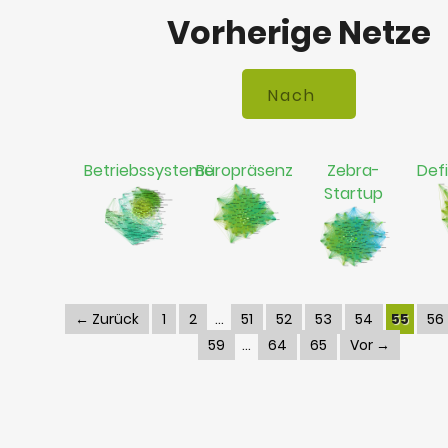
Vorherige Netze
Betriebssysteme
Büropräsenz
Zebra-
Defi
Startup
← Zurück
1
2
51
52
53
54
55
56
59
64
65
Vor →