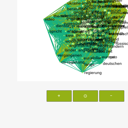
+
⊙
-