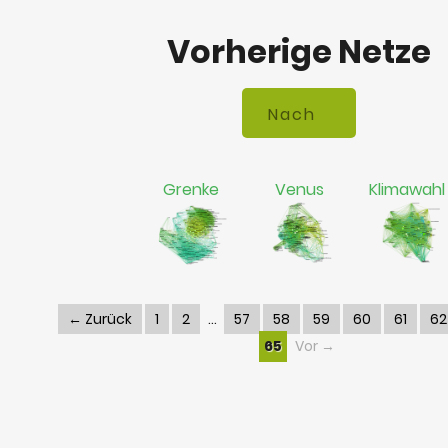
Vorherige Netze
Grenke
Venus
Klimawahl
← Zurück
1
2
57
58
59
60
61
62
65
Vor →