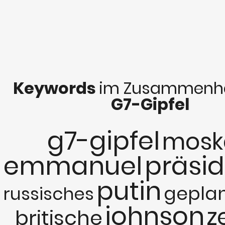
Keywords
im Zusammenha
G7-Gipfel
g7-gipfel
mosk
emmanuel
präsi
putin
gepla
russisches
johnson
z
britische