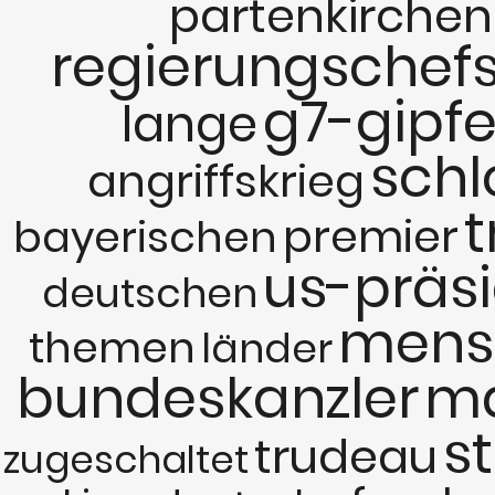
partenkirchen
regierungschef
g7-gipfe
lange
schl
angriffskrieg
t
premier
bayerischen
us-präs
deutschen
mens
themen
länder
bundeskanzler
m
s
trudeau
zugeschaltet