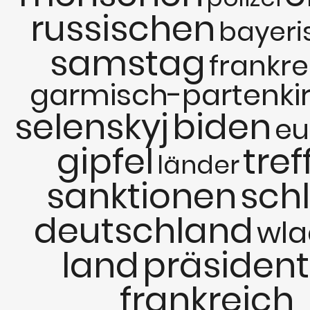
russischen
bayeri
samstag
frankre
garmisch-partenki
selenskyj
biden
eu
gipfel
tref
länder
sanktionen
sch
deutschland
wla
land
präsiden
frankreich