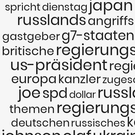
japan
spricht
dienstag
russlands
angriffs
g7-staaten
gastgeber
regierung
britische
us-präsident
reg
europa
kanzler
zuges
joe
russ
spd
dollar
regierung
themen
deutschen
russisches