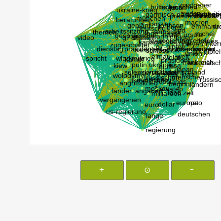
+
⊙
-