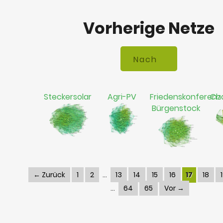
Vorherige Netze
Steckersolar
Agri-PV
Friedenskonferenz
Ch
Bürgenstock
← Zurück
1
2
13
14
15
16
17
18
64
65
Vor →