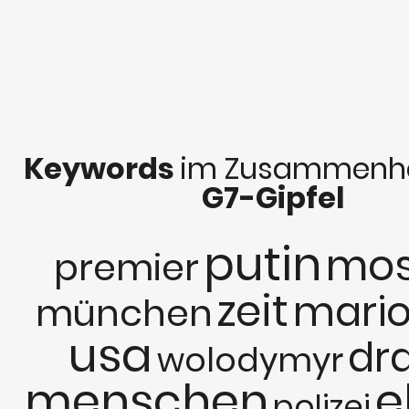
Keywords
im Zusammenha
G7-Gipfel
putin
mos
premier
zeit
mari
münchen
usa
dr
wolodymyr
menschen
e
polizei