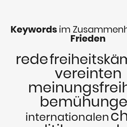
Keywords
im Zusammenh
Frieden
rede
freiheitskä
vereinten
meinungsfreih
bemühunge
ch
internationalen