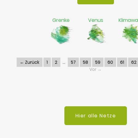
Grenke
Venus
Klimawa
← Zurück
1
2
57
58
59
60
61
62
Vor →
Hier alle Netze