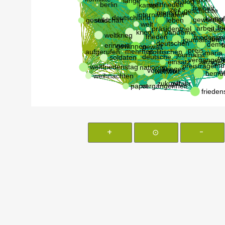
+
⊙
-