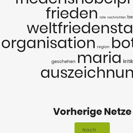
frieden
ber
rolle
nachrichten
weltfriedenst
organisation
bo
region
maria
kritik
geschehen
auszeichnu
Vorherige Netze