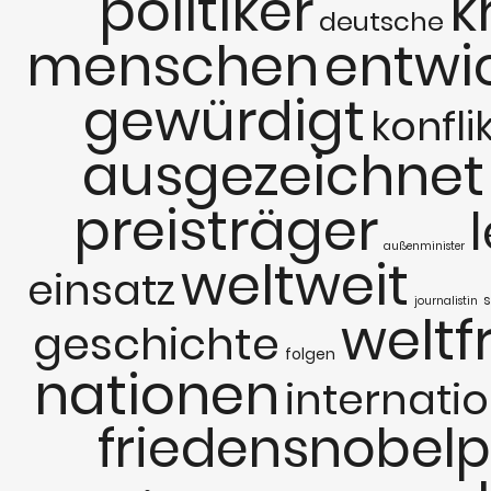
politiker
k
deutsche
menschen
entwi
gewürdigt
konfli
ausgezeichnet
preisträger
außenminister
weltweit
einsatz
s
journalistin
weltf
geschichte
folgen
nationen
internati
friedensnobelp