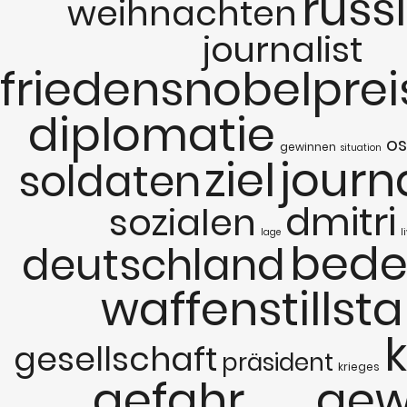
russ
weihnachten
journalist
friedensnobelprei
diplomatie
os
gewinnen
situation
ziel
journ
soldaten
dmitri
sozialen
lage
l
bede
deutschland
waffenstillst
gesellschaft
präsident
krieges
gefahr
gew