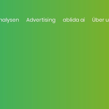
nalysen
Advertising
ablida ai
Über 