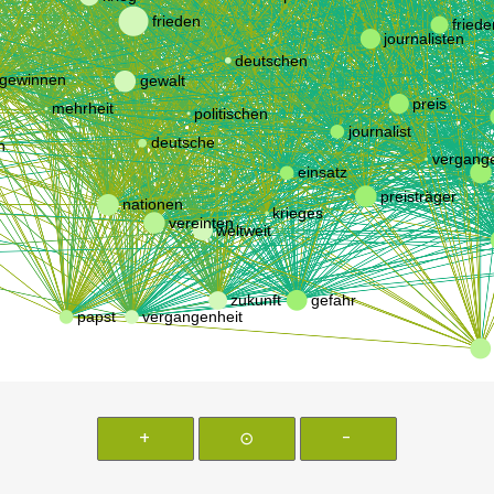
+
⊙
-