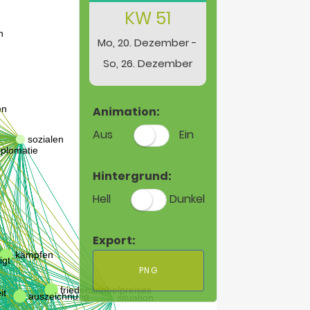
KW 51
Mo, 20. Dezember -
So, 26. Dezember
Animation:
Aus
Ein
Hintergrund:
Hell
Dunkel
Export:
PNG