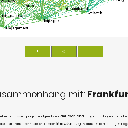
+
⊙
-
usammenhang mit:
Frankfu
deutschland
ultur
buchläden
jungen
erfolgreichsten
programm
fragen
branche
literatur
äsentiert
frauen
schriftsteller
klassiker
ausgezeichnet
veranstaltung
verlag