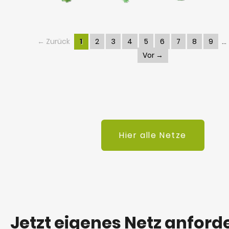
← Zurück
1
2
3
4
5
6
7
8
9
Vor →
Hier alle Netze
Jetzt eigenes Netz anford