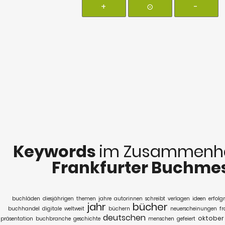
+
⊙
-
Keywords
im Zusammenha
Frankfurter Buchme
buchläden
diesjährigen
themen
jahre
autorinnen
schreibt
verlagen
ideen
erfolg
jahr
bücher
buchhandel
digitale
weltweit
büchern
neuerscheinungen
fr
deutschen
oktober
präsentation
buchbranche
geschichte
menschen
gefeiert