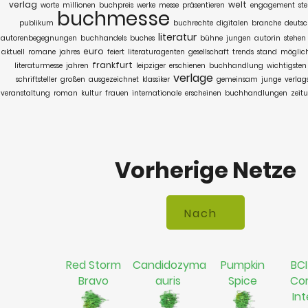
verlag
welt
worte
millionen
buchpreis
werke
messe
präsentieren
engagement
ste
buchmesse
publikum
buchrechte
digitalen
branche
deutsc
literatur
autorenbegegnungen
buchhandels
buches
bühne
jungen
autorin
stehen
euro
aktuell
romane
jahres
feiert
literaturagenten
gesellschaft
trends
stand
möglich
frankfurt
literaturmesse
jahren
leipziger
erschienen
buchhandlung
wichtigsten
verlage
schriftsteller
großen
ausgezeichnet
klassiker
gemeinsam
junge
verlag
veranstaltung
roman
kultur
frauen
internationale
erscheinen
buchhandlungen
zeit
Vorherige Netze
Red Storm
Candidozyma
Pumpkin
BCI
Bravo
auris
Spice
Co
In