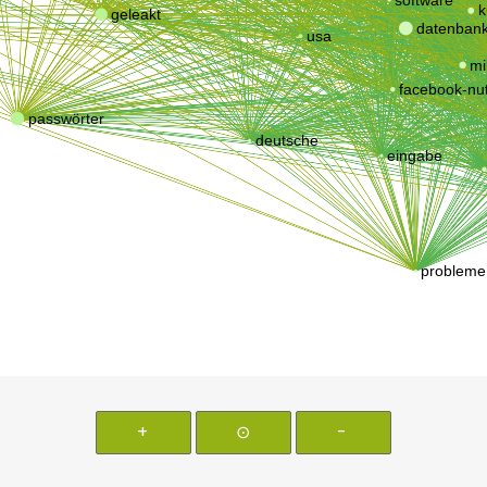
+
⊙
-