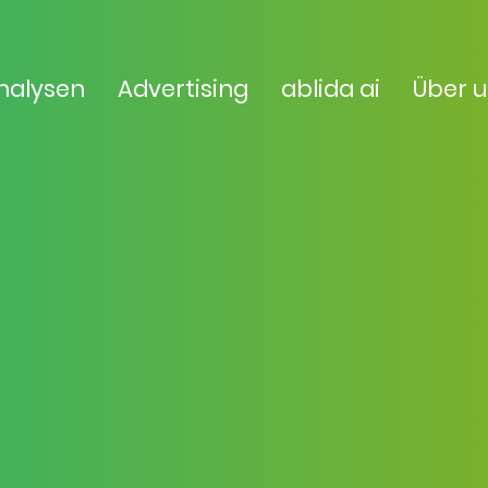
nalysen
Advertising
ablida ai
Über 