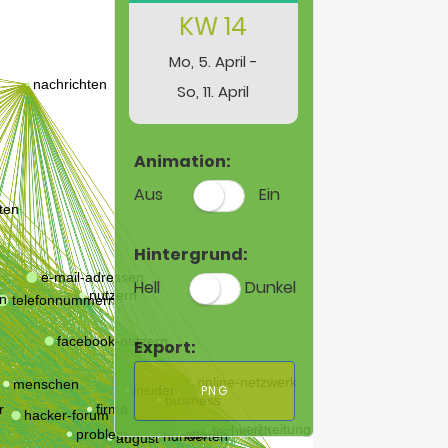
KW 14
Mo, 5. April -
So, 11. April
Animation:
Aus
Ein
Hintergrund:
Hell
Dunkel
Export:
PNG