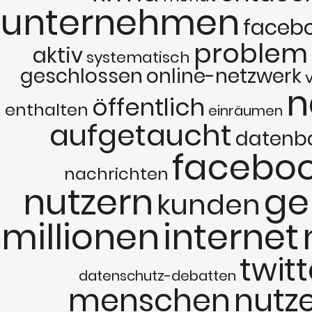
unternehmen
faceb
problem
aktiv
systematisch
geschlossen
online-netzwerk
n
öffentlich
enthalten
einräumen
aufgetaucht
datenb
facebo
nachrichten
nutzern
ge
kunden
millionen
internet
twitt
datenschutz-debatten
menschen
nutz