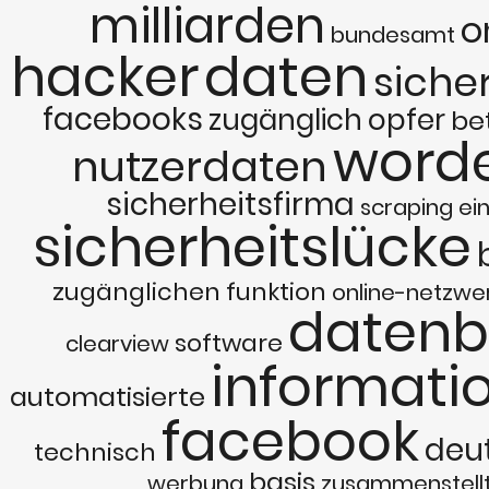
milliarden
o
bundesamt
hacker
daten
siche
facebooks
zugänglich
opfer
be
word
nutzerdaten
sicherheitsfirma
scraping
ei
sicherheitslücke
zugänglichen
funktion
online-netzwe
datenb
software
clearview
informati
automatisierte
facebook
deu
technisch
basis
werbung
zusammenstell