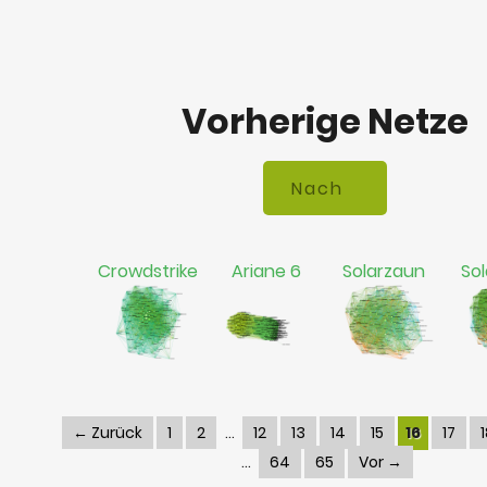
Vorherige Netze
Crowdstrike
Ariane 6
Solarzaun
Sol
← Zurück
1
2
12
13
14
15
16
17
64
65
Vor →