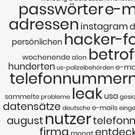
passwörter
e-m
adressen
instagram
d
hacker-f
persönlichen
betrof
wochenende
alon
hunderten
e-ma
us-polizeibehörden
telefonnummer
leak
usa
sammelte
probleme
gesi
datensätze
e-mails
deutsche
eing
nutzer
august
telefo
firma
entdeck
monat