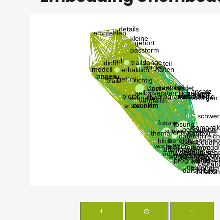
+
⊙
-