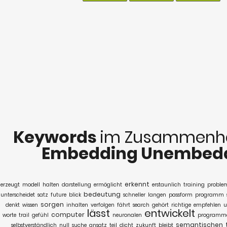
Keywords
im Zusammenha
Embedding Unembed
erkennt
erzeugt
modell
halten
darstellung
ermöglicht
erstaunlich
training
proble
bedeutung
unterscheidet
satz
future
blick
schneller
langen
passform
programm
sorgen
denkt
wissen
inhalten
verfolgen
fährt
search
gehört
richtige
empfehlen
u
lässt
entwickelt
computer
worte
trail
gefühl
neuronalen
programm
semantischen
selbstverständlich
null
suche
ansatz
teil
dicht
zukunft
bleibt