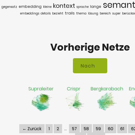
semant
kontext
embedding
lange
gegensatz
kleine
sprache
trails
embeddings
details
bezieht
thema
lösung
bereich
super
berücksi
Vorherige Netze
Supraleiter
Crispr
Bergkarabach
En
← Zurück
1
2
57
58
59
60
61
6