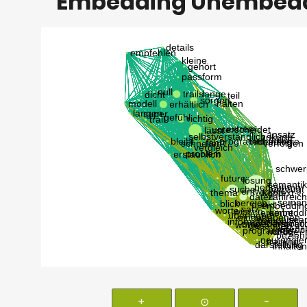
Embedding Unembed
+
⊙
-