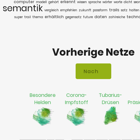
computer
erkennt
modell
gehört
wissen
sprache
wörter
worte
dicht
sea
semantik
trails
vergleich
empfehlen
zukunft
passform
satz
halten
erhältlich
daten
techn
super
trail
thema
gegensatz
future
zahlreiche
Vorherige Netze
Besondere
Corona-
Tubarius-
Helden
Impfstoff
Drüsen
Präs