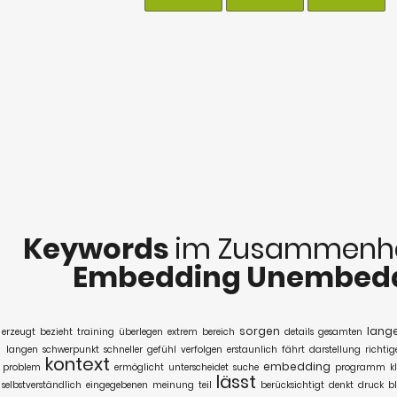
Keywords
im Zusammenha
Embedding Unembed
sorgen
lang
erzeugt
bezieht
training
überlegen
extrem
bereich
details
gesamten
langen
schwerpunkt
schneller
gefühl
verfolgen
erstaunlich
fährt
darstellung
richtig
kontext
embedding
problem
ermöglicht
unterscheidet
suche
programm
k
lässt
selbstverständlich
eingegebenen
meinung
teil
berücksichtigt
denkt
druck
bl