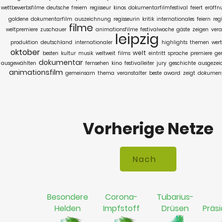
wettbewerbsfilme
deutsche
freiem
regisseur
kinos
dokumentarfilmfestival
feiert
eröffn
goldene
dokumentarfilm
auszeichnung
regisseurin
kritik
internationales
feiern
reg
filme
weltpremiere
zuschauer
animationsfilme
festivalwoche
gäste
zeigen
vera
leipzig
produktion
deutschland
internationaler
highlights
themen
wert
oktober
welt
besten
kultur
musik
weltweit
films
eintritt
sprache
premiere
ge
dokumentar
ausgewählten
fernsehen
kino
festivalleiter
jury
geschichte
ausgezei
animationsfilm
gemeinsam
thema
veranstalter
beste
award
zeigt
dokument
Vorherige Netze
Besondere
Corona-
Tubarius-
Helden
Impfstoff
Drüsen
Präs