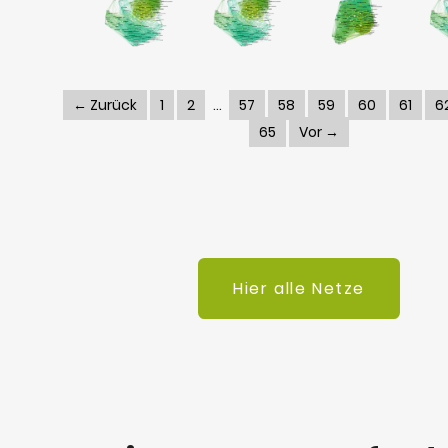
← Zurück
1
2
57
58
59
60
61
6
65
Vor →
Hier alle Netze