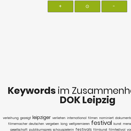
+
⊙
-
Keywords
im Zusammenha
DOK Leipzig
leipziger
verleihung
gezeigt
verliehen
international
filmen
nominiert
dokument
festival
filmemacher
deutschen
vergeben
lang
weltpremieren
kunst
mens
festivals
gesellschaft
publikumspreis
schauspielerin
filmkunst
filmfestival
vo