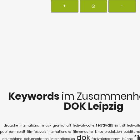
+
⊙
-
Keywords
im Zusammenha
DOK Leipzig
festivals
deutsche
international
musik
gesellschaft
festivalwoche
eintritt
festivall
publikum
spielt
filmfestivals
internationales
filmemacher
kinos
produktion
publikums
dok
f
deutschland
dokumentation
internationalen
festivalprogramm
bühne