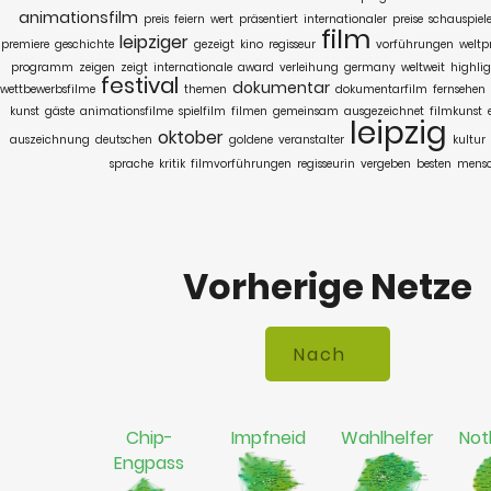
animationsfilm
preis
feiern
wert
präsentiert
internationaler
preise
schauspiele
film
leipziger
premiere
geschichte
gezeigt
kino
regisseur
vorführungen
weltp
programm
zeigen
zeigt
internationale
award
verleihung
germany
weltweit
highlig
festival
dokumentar
wettbewerbsfilme
themen
dokumentarfilm
fernsehen
kunst
gäste
animationsfilme
spielfilm
filmen
gemeinsam
ausgezeichnet
filmkunst
leipzig
oktober
auszeichnung
deutschen
goldene
veranstalter
kultur
sprache
kritik
filmvorführungen
regisseurin
vergeben
besten
mens
Vorherige Netze
Chip-
Impfneid
Wahlhelfer
Not
Engpass