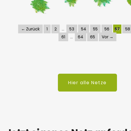
← Zurück
1
2
53
54
55
56
57
58
61
64
65
Vor →
Hier alle Netze