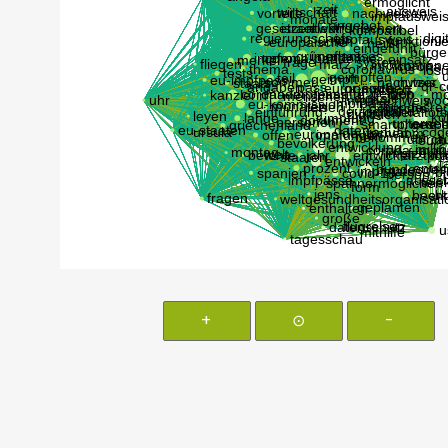
+
⊙
-