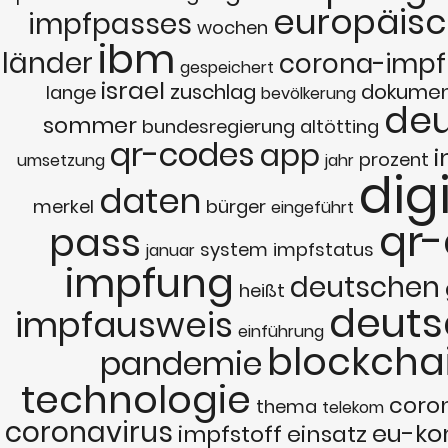
europäis
impfpasses
wochen
ibm
länder
corona-impf
gespeichert
israel
zuschlag
dokumen
lange
bevölkerung
deu
sommer
bundesregierung
altötting
qr-codes
app
i
prozent
umsetzung
jahr
dig
daten
merkel
bürger
eingeführt
qr
pass
system
impfstatus
januar
impfung
deutschen
heißt
deuts
impfausweis
einführung
blockcha
pandemie
technologie
coro
thema
telekom
coronavirus
eu-ko
impfstoff
einsatz