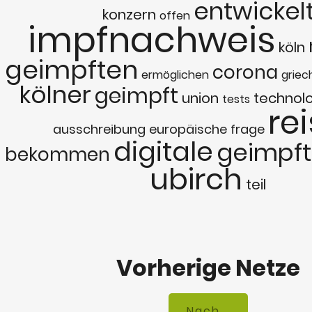
entwickel
konzern
offen
impfnachweis
köln
geimpften
corona
ermöglichen
griec
kölner
geimpft
union
technol
tests
re
ausschreibung
europäische
frage
digitale
geimpf
bekommen
ubirch
teil
Vorherige Netze