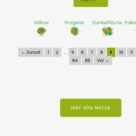
Willow
Progerie
Dunkelflaute
Palis
← Zurück
1
2
5
6
7
8
9
10
11
64
65
Vor →
Hier alle Netze