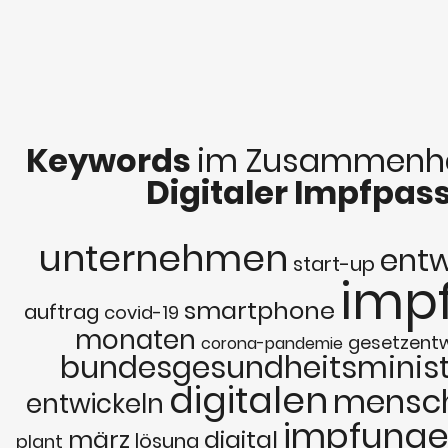
Keywords
im Zusammenha
Digitaler Impfpas
unternehmen
entw
start-up
imp
smartphone
auftrag
covid-19
monaten
gesetzent
corona-pandemie
bundesgesundheitsminis
digitalen
mensc
entwickeln
impfung
märz
digital
lösung
plant