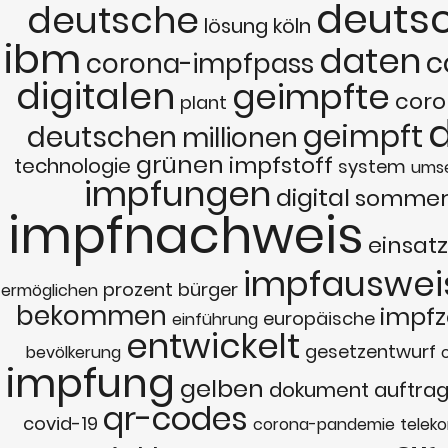
deuts
deutsche
lösung
köln
ibm
daten
c
corona-impfpass
digitalen
geimpfte
cor
plant
d
geimpft
deutschen
millionen
grünen
impfstoff
technologie
system
ums
impfungen
digital
somme
impfnachweis
einsatz
impfauswei
prozent
bürger
ermöglichen
bekommen
impfz
europäische
einführung
entwickelt
gesetzentwurf
bevölkerung
impfung
gelben
dokument
auftra
qr-codes
covid-19
corona-pandemie
telek