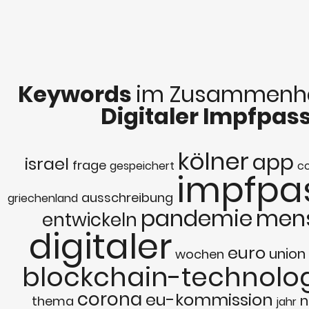
Keywords
im Zusammenha
Digitaler Impfpas
kölner
app
israel
frage
gespeichert
c
impfpa
ausschreibung
griechenland
pandemie
men
entwickeln
digitaler
euro
union
wochen
blockchain-technolo
corona
eu-kommission
n
thema
jahr