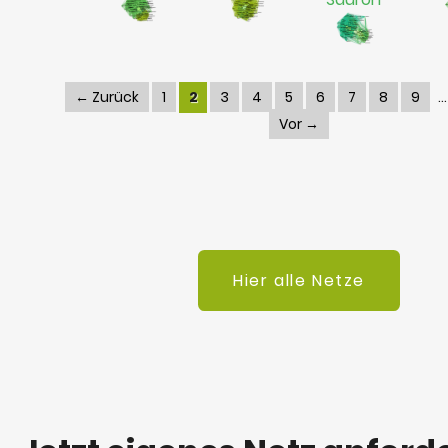
← Zurück
1
2
3
4
5
6
7
8
9
Vor →
Hier alle Netze