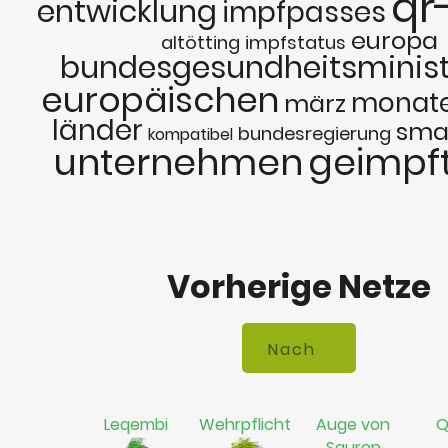
qr
entwicklung
impfpasses
europa
altötting
impfstatus
bundesgesundheitsminis
europäischen
monat
märz
länder
sma
bundesregierung
kompatibel
unternehmen
geimpf
Vorherige Netze
Leqembi
Wehrpflicht
Auge von
Q
Sauron