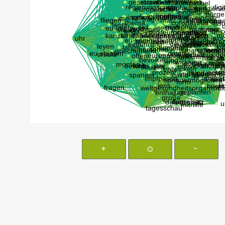
+
⊙
-