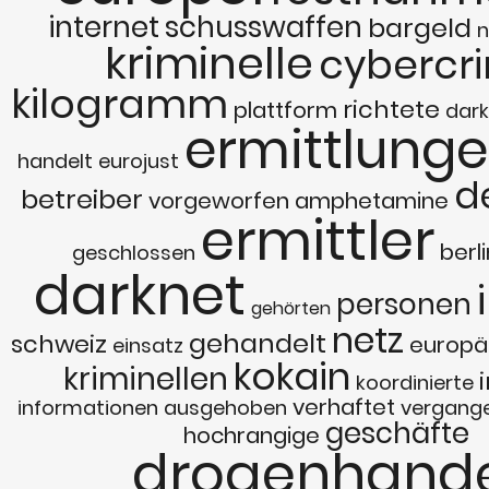
internet
schusswaffen
bargeld
n
kriminelle
cybercr
kilogramm
richtete
plattform
dark
ermittlung
handelt
eurojust
d
betreiber
vorgeworfen
amphetamine
ermittler
berli
geschlossen
darknet
personen
gehörten
netz
gehandelt
schweiz
europä
einsatz
kokain
kriminellen
koordinierte
verhaftet
informationen
ausgehoben
vergang
geschäfte
hochrangige
drogenhande