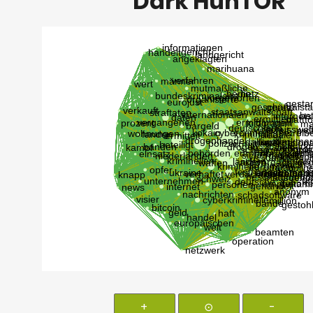
Dark HunTOR
+
⊙
-