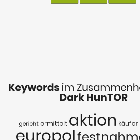
Keywords
im Zusammenha
Dark HunTOR
aktion
ermittelt
käufer
gericht
europol
festnahm