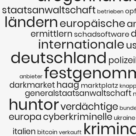
staatsanwaltschaft
op
betrieben
ländern
europäische
a
d
ermittlern
schadsoftware
internationale
u
deutschland
polize
festgenom
anbieter
haag
darkmarket
marktplatz
knap
generalstaatsanwaltschaft
huntor
verdächtige
bunde
europa
cyberkriminelle
ukraine
krimina
italien
bitcoin
verkauft