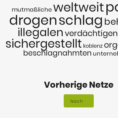
po
weltweit
mutmaßliche
drogen
schlag
be
illegalen
verdächtigen
sichergestellt
org
koblenz
beschlagnahmten
untern
Vorherige Netze