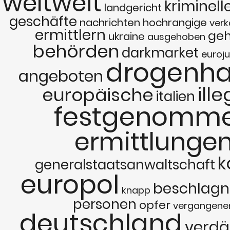
weltweit
kriminell
landgericht
geschäfte
nachrichten
hochrangige
verk
ermittlern
geh
ukraine
ausgehoben
behörden
darkmarket
euroju
drogenha
angeboten
ill
europäische
italien
festgenomm
ermittlunge
k
generalstaatsanwaltschaft
europol
beschlag
knapp
personen
opfer
vergangene
deutschland
verdä