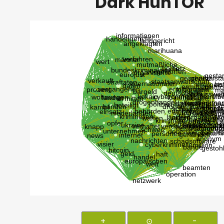
Dark HunTOR
+
⊙
-