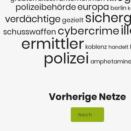
europa
polizeibehörde
berlin
k
sicherg
verdächtige
gezielt
i
cybercrime
schusswaffen
ermittler
koblenz
handelt
polizei
amphetamin
Vorherige Netze