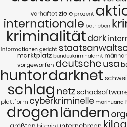
akti
ziele
verhaftet
prozent
internationale
kr
betrieben
kriminalität
dark
inter
staatsanwaltsc
informationen
gericht
marktplatz
männer
bundeskriminalamt
deutsche
usa
b
vorgeworfen
huntor
darknet
schwei
schlag
netz
schadsoftwar
cyberkriminelle
plattform
marihuana
drogen
ländern
org
kil
größten
unternehmen
bitcoin