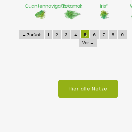
Quantennavigation
Tokamak
Iris²
← Zurück
1
2
3
4
5
6
7
8
9
Vor →
Hier alle Netze