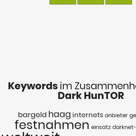
Keywords
im Zusammenha
Dark HunTOR
haag
bargeld
internets
anbieter
ge
festnahmen
einsatz
darknet-