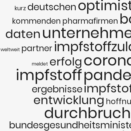
optimis
deutschen
kurz
b
kommenden
pharmafirmen
unternehm
daten
impfstoffzu
partner
weltweit
coron
erfolg
meldet
impfstoff
pande
impfsto
ergebnisse
entwicklung
hoffn
durchbruch
bundesgesundheitsminist