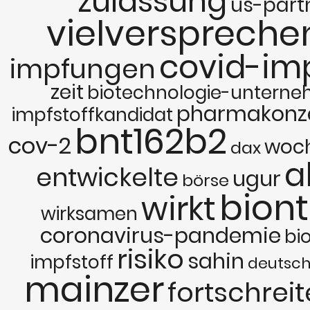
zulassung
us-part
vielversprech
covid-imp
impfungen
zeit
biotechnologie-untern
pharmakonz
impfstoffkandidat
bnt162b2
cov-2
woc
dax
a
entwickelte
ugur
börse
bion
wirkt
wirksamen
coronavirus-pandemie
bi
risiko
sahin
impfstoff
deutsc
mainzer
fortschrei