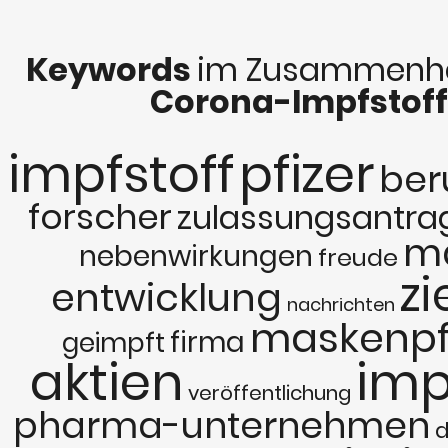
Keywords
im Zusammenha
Corona-Impfstoff
impfstoff
pfizer
ber
forscher
zulassungsantra
m
nebenwirkungen
freude
zi
entwicklung
nachrichten
maskenpf
firma
geimpft
aktien
imp
veröffentlichung
pharma-unternehmen
d