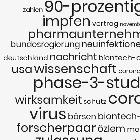
90-prozenti
zahlen
impfen
vertrag
novemb
pharmaunterneh
neuinfektion
bundesregierung
nachricht
biontech-
deutschland
wissenschaft
usa
corona
phase-3-stud
cor
wirksamkeit
schutz
virus
biontech
börsen
forscherpaar
özlem
mei