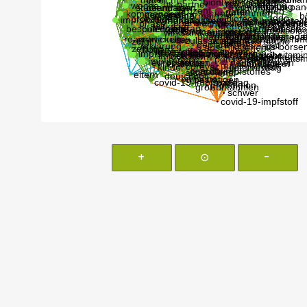
+
⊙
-