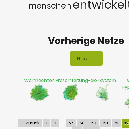
entwickel
menschen
Vorherige Netze
Weihnachten
Proteinfaltung
Halo-System
V
Hy
← Zurück
1
2
57
58
59
60
61
62