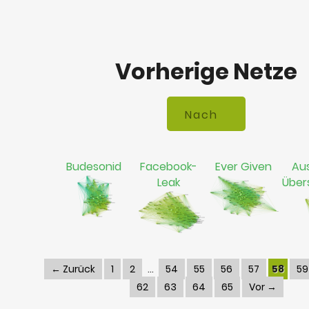
Vorherige Netze
Budesonid
Facebook-
Ever Given
Aus
Leak
Übe
← Zurück
1
2
54
55
56
57
58
59
62
63
64
65
Vor →