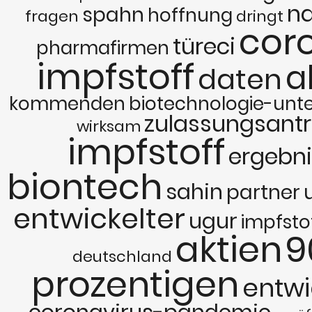
na
spahn
hoffnung
fragen
dringt
cor
türeci
pharmafirmen
impfstoff
a
daten
kommenden
biotechnologie-un
zulassungsant
wirksam
impfstoff
ergebn
biontech
sahin
partner
entwickelter
ugur
impfsto
aktien
9
deutschland
prozentigen
entwi