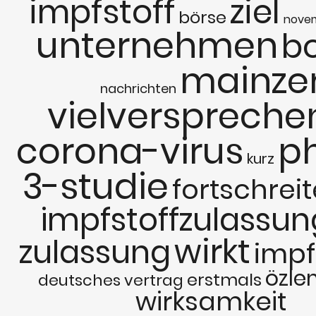
impfstoff
ziel
börse
nove
unternehmen
b
mainze
nachrichten
vielversprech
corona-virus
p
kurz
3-studie
fortschrei
impfstoffzulassun
wirkt
zulassung
imp
özle
erstmals
deutsches
vertrag
wirksamkeit