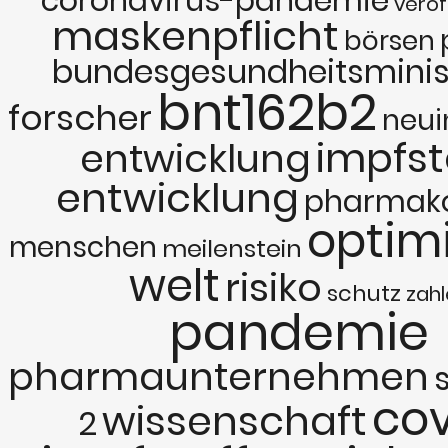
coronavirus-pandemie
veröf
maskenpflicht
börsen
bundesgesundheitsminis
bnt162b2
forscher
neui
impfst
entwicklung
entwicklung
pharmak
optimi
menschen
meilenstein
welt
risiko
schutz
zah
pandemie
pharmaunternehmen
cov
wissenschaft
2