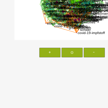
+
⊙
-