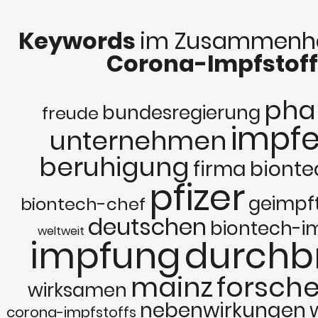
Keywords
im Zusammenha
Corona-Impfstoff
pha
bundesregierung
freude
impf
unternehmen
beruhigung
firma
bionte
pfizer
geimpf
biontech-chef
deutschen
biontech-i
weltweit
impfung
durchb
mainz
forsch
wirksamen
nebenwirkungen
corona-impfstoffs