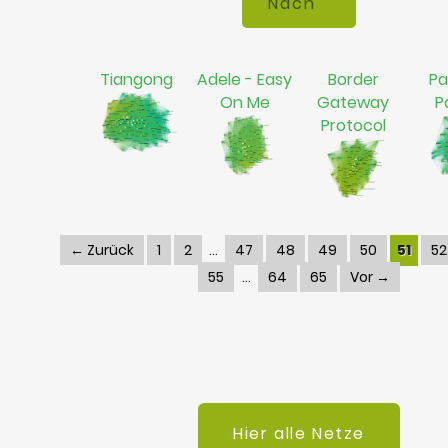
Tiangong
Adele - Easy
Border
Pa
On Me
Gateway
P
Protocol
← Zurück
1
2
47
48
49
50
51
52
55
64
65
Vor →
Hier alle Netze