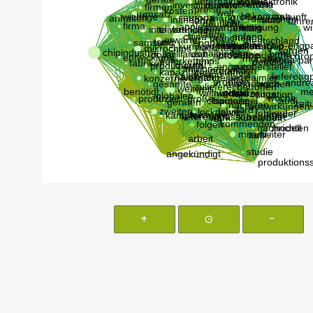
+
⊙
-