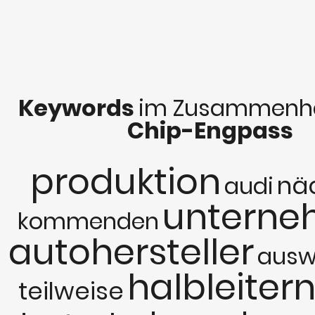
Keywords
im Zusammenha
Chip-Engpass
produktion
nä
audi
untern
kommenden
autohersteller
ausw
halbleiter
teilweise