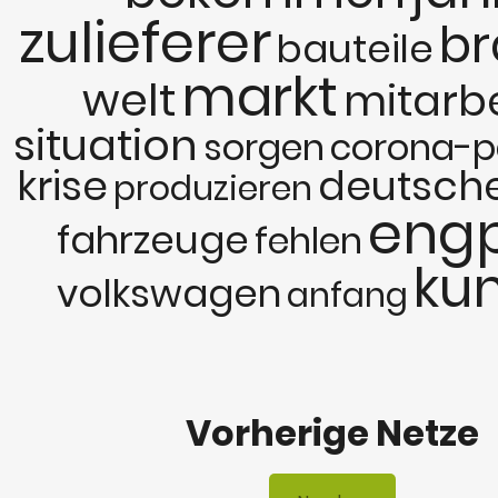
zulieferer
br
bauteile
markt
welt
mitarbe
situation
sorgen
corona-
krise
deutsch
produzieren
eng
fahrzeuge
fehlen
ku
volkswagen
anfang
Vorherige Netze