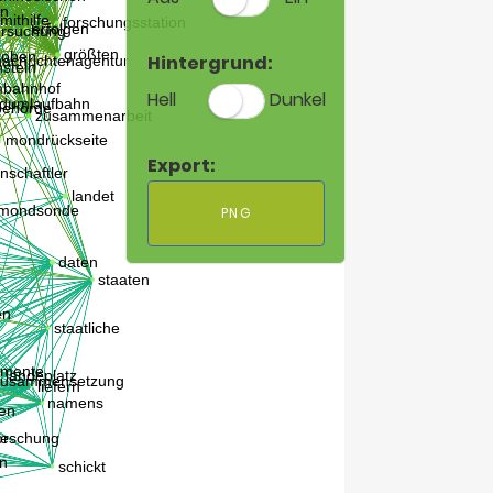
Hintergrund:
Hell
Dunkel
Export:
PNG