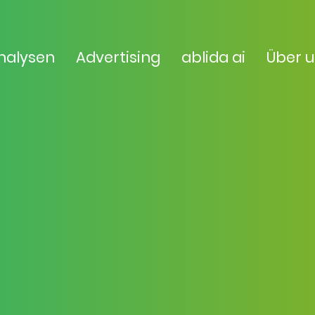
nalysen
Advertising
ablida ai
Über 