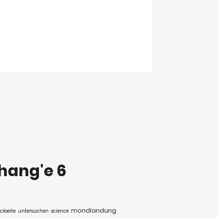
hang'e 6
mondlandung
kseite
untersuchen
science