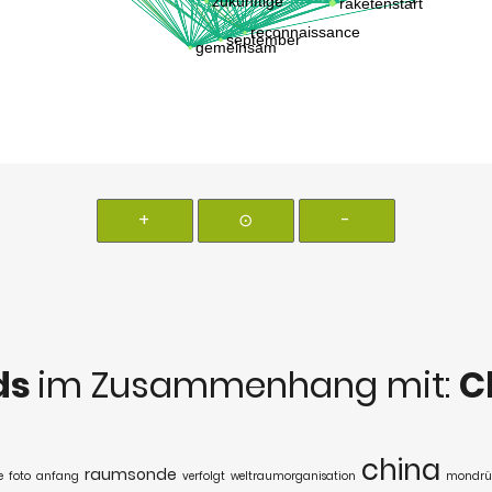
+
⊙
-
ds
im Zusammenhang mit:
C
china
raumsonde
e
foto
anfang
verfolgt
weltraumorganisation
mondrüc