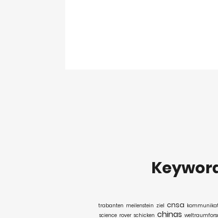
Keywor
cnsa
trabanten
meilenstein
ziel
kommunikati
chinas
science
rover
schicken
weltraumfor