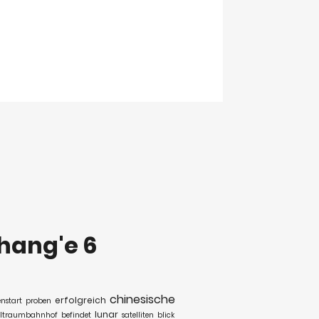
hang'e 6
chinesische
erfolgreich
enstart
proben
lunar
ltraumbahnhof
befindet
satelliten
blick