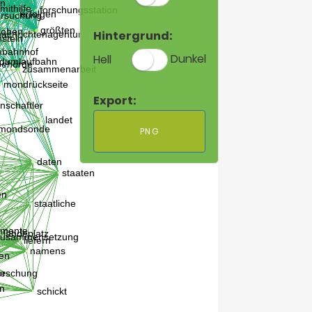
Hintergrund:
Hell
Dunkel
Export:
PNG