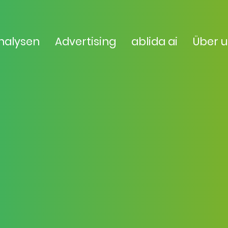
nalysen
Advertising
ablida ai
Über 