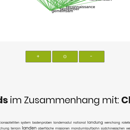
+
⊙
-
ds
im Zusammenhang mit:
C
landung
onssatelliten
system
bodenproben
landemodul
national
wenchang
raket
landen
schung
terrain
oberfläche
missionen
mondumlaufbahn
südchinesischen
we