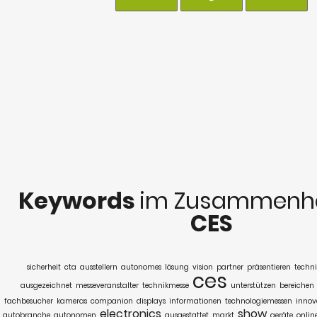
Keywords
im Zusammenha
CES
sicherheit
cta
ausstellern
autonomes
lösung
vision
partner
präsentieren
techn
ces
ausgezeichnet
messeveranstalter
technikmesse
unterstützen
bereichen
fachbesucher
kameras
companion
displays
informationen
technologiemessen
innov
electronics
show
autobranche
autonomen
ausgestattet
markt
geräte
onlin