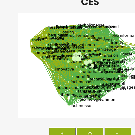
CES
+
⊙
-