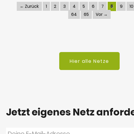
← Zurück
1
2
3
4
5
6
7
8
9
10
64
65
Vor →
Hier alle Netze
Jetzt eigenes Netz anford