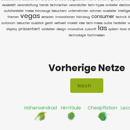
exoskelett
veranstaltung
trends
technischen
veranstalter
tech-hypes
anbieter
electro
autohersteller
messe
fahrzeuge
besuchern
unternehmen
rahmen
aussteller
intellig
vegas
consumer
themen
sensoren
innovationen
fahrzeug
technik
f
autonom
besucher
ausblick
gerät
weltweit
modell
idee
tech-messe
autos
hersteller
v
las
präsentiert
display
vorstellen
design
innovative
zukunft
system
taxis
d
technologie
fachmessen
Vorherige Netze
Höhenwindrad
Hirnfäule
Cheapflation
Lec