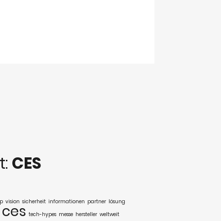
t:
CES
up
vision
sicherheit
informationen
partner
lösung
ces
tech-hypes
messe
hersteller
weltweit