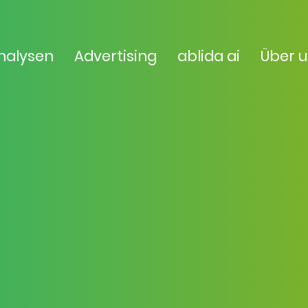
nalysen
Advertising
ablida ai
Über 