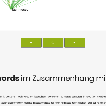
+
⊙
-
words
im Zusammenhang mi
hnik
besucher
technologien
besuchern
bereichen
kameras
sensoren
innovation
start-
technologiemessen
geräte
messeveranstalter
technikmesse
technischen
cta
teilnehmer