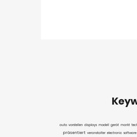
Key
auto
vorstellen
displays
modell
gerät
markt
tec
präsentiert
veranstalter
electronic
software