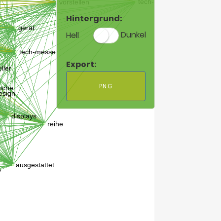
Hintergrund:
Hell
Dunkel
Export:
PNG