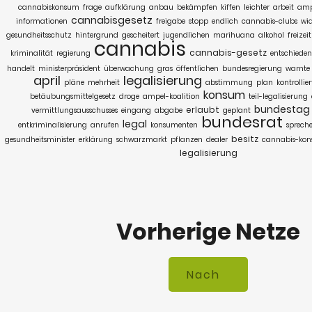
cannabiskonsum
frage
aufklärung
anbau
bekämpfen
kiffen
leichter
arbeit
amp
cannabisgesetz
informationen
freigabe
stopp
endlich
cannabis-clubs
wi
gesundheitsschutz
hintergrund
gescheitert
jugendlichen
marihuana
alkohol
freize
cannabis
cannabis-gesetz
kriminalität
regierung
entschieden
handelt
ministerpräsident
überwachung
gras
öffentlichen
bundesregierung
warnte
april
legalisierung
pläne
mehrheit
abstimmung
plan
kontrollier
konsum
betäubungsmittelgesetz
droge
ampel-koalition
teil-legalisierung
bundestag
erlaubt
vermittlungsausschusses
eingang
abgabe
geplant
bundesrat
legal
entkriminalisierung
anrufen
konsumenten
spreche
besitz
gesundheitsminister
erklärung
schwarzmarkt
pflanzen
dealer
cannabis-ko
legalisierung
Vorherige Netze