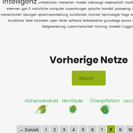
intelligenz
unterstützen
menschen
models
überzeugt
wissenschaft
chat
erkennen
gpt-3
natürliche
computer
auswirkungen
sprache
handelt
processing
menschlichen
lösungen
sprachverarbeitung
künstlichen
trainiert
technologie
frage
w
künstlicher
texte
trainieren
open
fehler
software
kollaborative
grundlage
source
textgenerierung
zusammenarbeit
training
modelle
huggi
Vorherige Netze
Höhenwindrad
Hirnfäule
Cheapflation
Lec
← Zurück
1
2
3
4
5
6
7
8
9
10