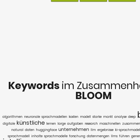
Keywords
im Zusammenha
BLOOM
algorithmen
neuronale
sprachmodellen
kosten
modell
starke
markt
analyse
deep
künstliche
digitale
lernen
large
aufgaben
research
maschinellen
zusamme
unternehmen
natural
daten
huggingface
llm
ergebnisse
ki-sprachmodel
sprachmodell
inhalte
sprachmodelle
forschung
datenmengen
llms
führen
gener