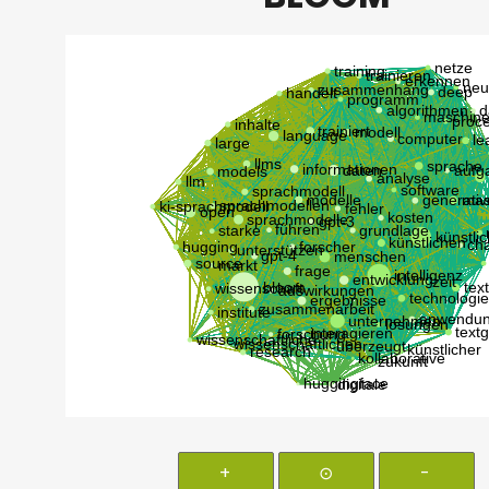
+
⊙
-