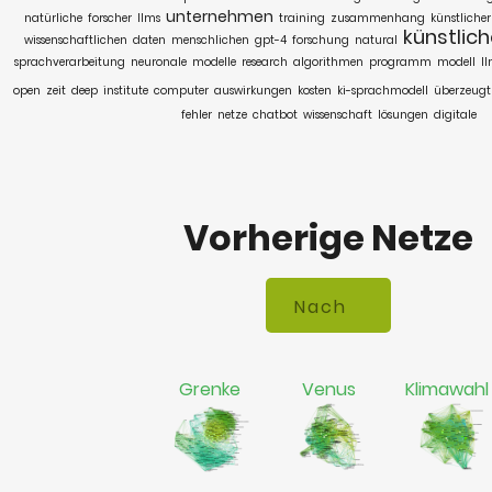
unternehmen
natürliche
forscher
llms
training
zusammenhang
künstlicher
künstlich
wissenschaftlichen
daten
menschlichen
gpt-4
forschung
natural
sprachverarbeitung
neuronale
modelle
research
algorithmen
programm
modell
l
open
zeit
deep
institute
computer
auswirkungen
kosten
ki-sprachmodell
überzeugt
fehler
netze
chatbot
wissenschaft
lösungen
digitale
Vorherige Netze
Grenke
Venus
Klimawahl