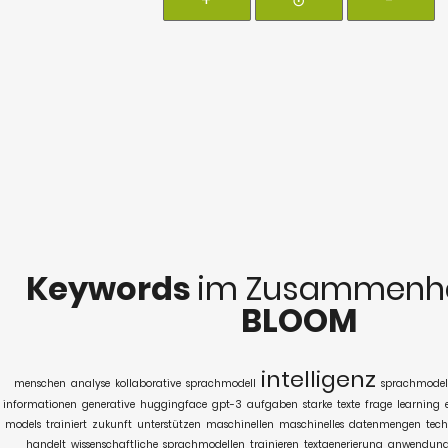
+
⊙
-
Keywords
im Zusammenha
BLOOM
intelligenz
menschen
analyse
kollaborative
sprachmodell
sprachmodel
informationen
generative
huggingface
gpt-3
aufgaben
starke
texte
frage
learning
models
trainiert
zukunft
unterstützen
maschinellen
maschinelles
datenmengen
tech
handelt
wissenschaftliche
sprachmodellen
trainieren
textgenerierung
anwendun