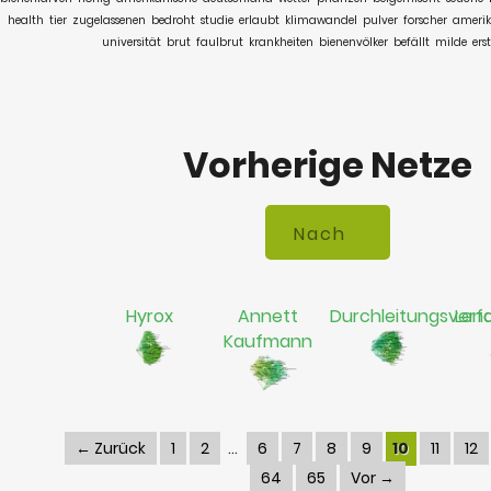
health
tier
zugelassenen
bedroht
studie
erlaubt
klimawandel
pulver
forscher
amerik
universität
brut
faulbrut
krankheiten
bienenvölker
befällt
milde
ers
Vorherige Netze
Hyrox
Annett
Durchleitungsverf
Len
Kaufmann
← Zurück
1
2
6
7
8
9
10
11
12
64
65
Vor →