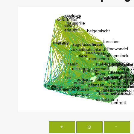
+
⊙
-