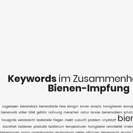
Keywords
im Zusammenha
Bienen-Impfung
zugelassen
bienenstock
bienenstöcke
tiere
königin
larven
einsatz
honigbienen
kamp
bienenvolk
völker
tötet
gefahr
nahrung
menschen
natur
larvae
bienenvölkern
schüt
bie
hausgrille
verabreicht
bakterielle
fliegen
insekt
zukunft
problem
impfstoff
krankheit
bakterien
produkte
bakterium
temperaturen
honigbiene
verarbeitet
imker
bienenlarven
honig
amerikanische
deutschland
wetter
pflanzen
beigemischt
seuche