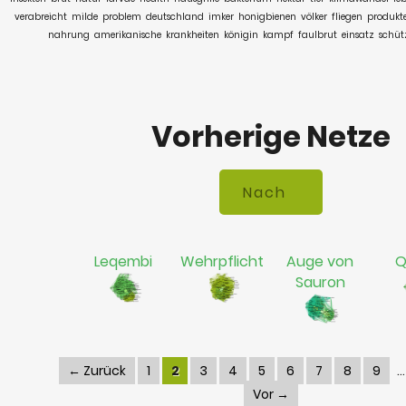
verabreicht
milde
problem
deutschland
imker
honigbienen
völker
fliegen
produkt
nahrung
amerikanische
krankheiten
königin
kampf
faulbrut
einsatz
schüt
Vorherige Netze
Leqembi
Wehrpflicht
Auge von
Q
Sauron
← Zurück
1
2
3
4
5
6
7
8
9
Vor →