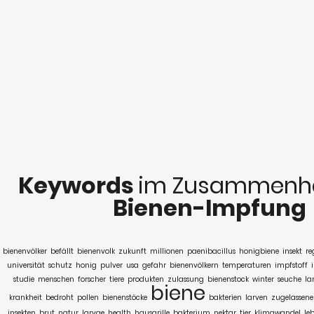
Keywords
im Zusammenha
Bienen-Impfung
bienenvölker
befällt
bienenvolk
zukunft
millionen
paenibacillus
honigbiene
insekt
re
universität
schutz
honig
pulver
usa
gefahr
bienenvölkern
temperaturen
impfstoff
studie
menschen
forscher
tiere
produkten
zulassung
bienenstock
winter
seuche
la
biene
krankheit
bedroht
pollen
bienenstöcke
bakterien
larven
zugelassen
insekten
brut
natur
larvae
health
hausgrille
bakterium
nektar
tier
klimawandel
le