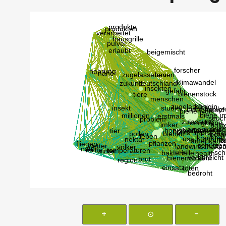
+
⊙
-