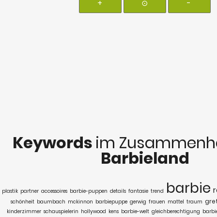
+
⊙
-
Keywords
im Zusammenha
Barbieland
barbie
plastik
partner
accessoires
barbie-puppen
details
fantasie
trend
gre
schönheit
baumbach
mckinnon
barbiepuppe
gerwig
frauen
mattel
traum
kinderzimmer
schauspielerin
hollywood
kens
barbie-welt
gleichberechtigung
barbi