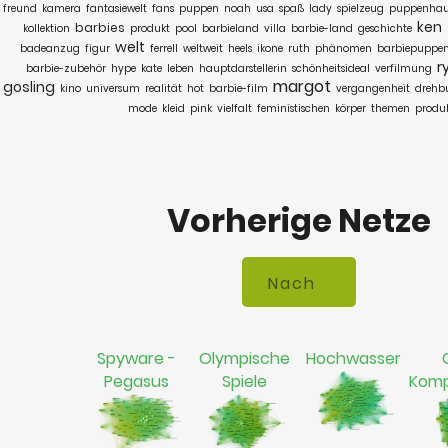
freund
kamera
fantasiewelt
fans
puppen
noah
usa
spaß
lady
spielzeug
puppenhau
ken
barbies
kollektion
produkt
pool
barbieland
villa
barbie-land
geschichte
welt
badeanzug
figur
ferrell
weltweit
heels
ikone
ruth
phänomen
barbiepuppe
r
barbie-zubehör
hype
kate
leben
hauptdarstellerin
schönheitsideal
verfilmung
margot
gosling
kino
universum
realität
hot
barbie-film
vergangenheit
drehb
mode
kleid
pink
vielfalt
feministischen
körper
themen
produ
Vorherige Netze
Spyware -
Olympische
Hochwasser
Pegasus
Spiele
Komp