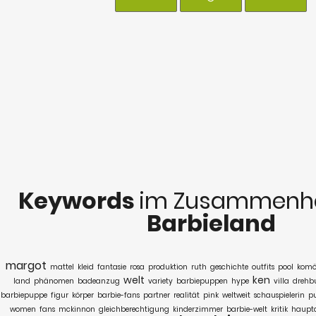
Keywords
im Zusammenha
Barbieland
margot
mattel
kleid
fantasie
rosa
produktion
ruth
geschichte
outfits
pool
komö
welt
ken
land
phänomen
badeanzug
variety
barbiepuppen
hype
villa
drehb
barbiepuppe
figur
körper
barbie-fans
partner
realität
pink
weltweit
schauspielerin
p
women
fans
mckinnon
gleichberechtigung
kinderzimmer
barbie-welt
kritik
hauptd