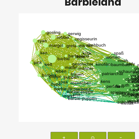
Barbieland
+
⊙
-