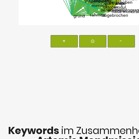
+
⊙
-
Keywords
im Zusammenha