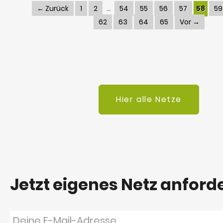
← Zurück
1
2
54
55
56
57
58
59
62
63
64
65
Vor →
Hier alle Netze
Jetzt eigenes Netz anford