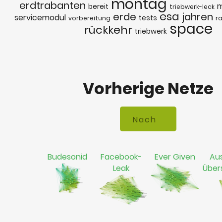
montag
erdtrabanten
m
bereit
triebwerk-leck
esa
erde
jahren
servicemodul
tests
vorbereitung
r
space
rückkehr
triebwerk
Vorherige Netze
Budesonid
Facebook-
Ever Given
Aus
Leak
Übe