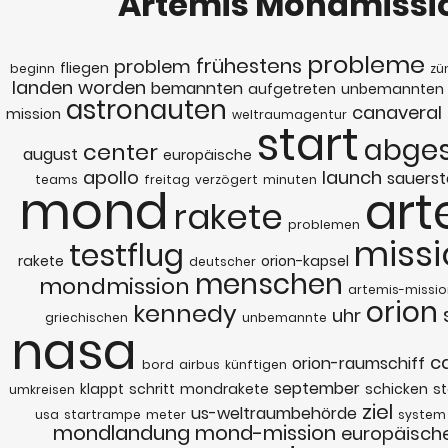
Artemis Mondmissi
probleme
frühestens
problem
fliegen
beginn
zü
landen
worden
bemannten
aufgetreten
unbemannten
astronauten
canaveral
mission
weltraumagentur
start
abge
center
august
europäische
apollo
launch
sauerst
teams
freitag
verzögert
minuten
mond
art
rakete
problemen
missi
testflug
rakete
orion-kapsel
deutscher
menschen
mondmission
artemis-missi
orion
kennedy
uhr
griechischen
unbemannte
nasa
c
orion-raumschiff
bord
airbus
künftigen
september
klappt
schritt
mondrakete
schicken
st
umkreisen
ziel
us-weltraumbehörde
usa
startrampe
meter
system
mondlandung
mond-mission
europäisch