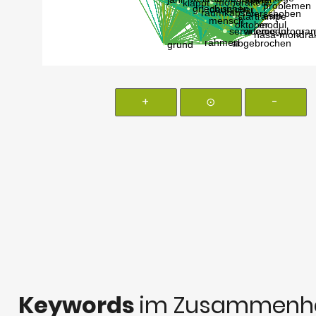
+
⊙
-
Keywords
im Zusammenha