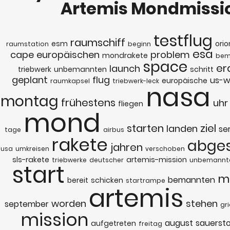
Artemis Mondmissi
testflug
raumschiff
esm
orio
raumstation
beginn
esa
cape
europäischen
problem
mondrakete
bem
space
er
launch
triebwerk
unbemannten
schritt
geplant
flug
us-w
europäische
raumkapsel
triebwerk-leck
nasa
montag
frühestens
uhr
fliegen
mond
starten
ziel
landen
se
tage
airbus
rakete
abge
jahren
usa
umkreisen
verschoben
sls-rakete
artemis-mission
triebwerke
deutscher
unbemannt
start
m
bemannten
bereit
schicken
startrampe
artemis
worden
stehen
september
gr
mission
august
sauersto
aufgetreten
freitag