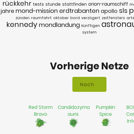
rückkehr
orion-raumschiff
tests
stunde
stattfinden
m
p
sls
mond-mission
erdtrabanten
jahre
apollo
zünden
raumfahrt
oktober
bord
verzögert
zeitfensters
art
astrona
kennedy
mondlandung
künftigen
system
Vorherige Netze
Red Storm
Candidozyma
Pumpkin
BCI
Bravo
auris
Spice
Co
In