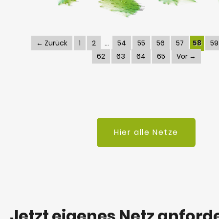
← Zurück
1
2
54
55
56
57
58
59
62
63
64
65
Vor →
Hier alle Netze
Jetzt eigenes Netz anford