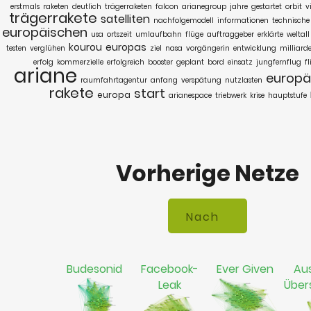
erstmals
raketen
deutlich
trägerraketen
falcon
arianegroup
jahre
gestartet
orbit
v
trägerrakete
satelliten
nachfolgemodell
informationen
technische
europäischen
usa
ortszeit
umlaufbahn
flüge
auftraggeber
erklärte
weltall
kourou
europas
testen
verglühen
ziel
nasa
vorgängerin
entwicklung
milliard
erfolg
kommerzielle
erfolgreich
booster
geplant
bord
einsatz
jungfernflug
f
ariane
europä
raumfahrtagentur
anfang
verspätung
nutzlasten
rakete
start
europa
arianespace
triebwerk
krise
hauptstufe
Vorherige Netze
Budesonid
Facebook-
Ever Given
Aus
Leak
Übe