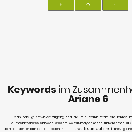
+
⊙
-
Keywords
im Zusammenha
Ariane 6
plan
beteiligt
entwickelt
zugang
chef
erdumlaufbahn
öffentliche
tonnen
m
ers
raumfahrtbehörde
abheben
problem
weltraumorganisation
unternehmen
weltraumbahnhof
transportieren
erdatmosphäre
kosten
mitte
luft
mesz
große