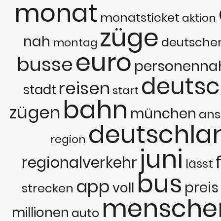
monat
monatsticket
aktion
züge
nah
deutsche
montag
euro
busse
personenna
deutsc
reisen
stadt
start
bahn
zügen
münchen
ans
deutschla
region
juni
regionalverkehr
lässt
bus
app
preis
voll
strecken
mensche
millionen
auto