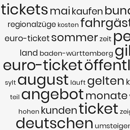
tickets
bun
mai
kaufen
fahrgäs
regionalzüge
kosten
pe
sommer
euro-ticket
zeit
gi
land
baden-württemberg
euro-ticket
öffent
august
gelten
sylt
läuft
angebot
monate
teil
ticket
kunden
hohen
ze
deutschen
umsteige