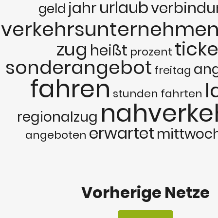
urlaub
jahr
verbind
geld
verkehrsunternehme
ticke
zug
heißt
prozent
sonderangebot
an
freitag
fahren
l
stunden
fahrten
nahverke
regionalzug
erwartet
mittwoc
angeboten
Vorherige Netze