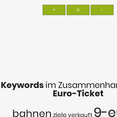
+
⊙
-
Keywords
im Zusammenhan
Euro-Ticket
9-e
bahnen
ziele
verkauft