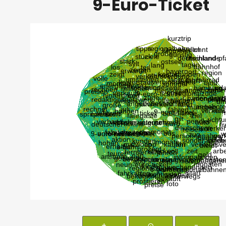
9-Euro-Ticket
+
⊙
-