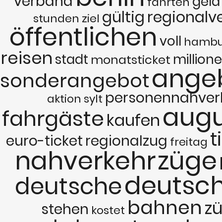
verband
geld
fahrten
gültig
regionalv
stunden
ziel
öffentlichen
voll
hambu
reisen
stadt
million
monatsticket
ange
sonderangebot
personennahver
aktion
sylt
augu
fahrgäste
kaufen
t
euro-ticket
regionalzug
freitag
nahverkehr
züge
deutsc
deutsche
bahnen
z
stehen
kostet