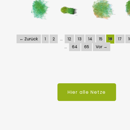
← Zurück
1
2
12
13
14
15
16
17
64
65
Vor →
Hier alle Netze