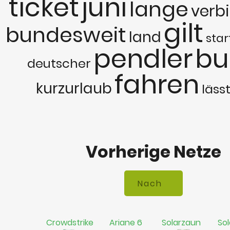
ticket
juni
lange
verb
gilt
bundesweit
land
star
pendler
bu
deutscher
fahren
kurzurlaub
läss
Vorherige Netze
Crowdstrike
Ariane 6
Solarzaun
Sol