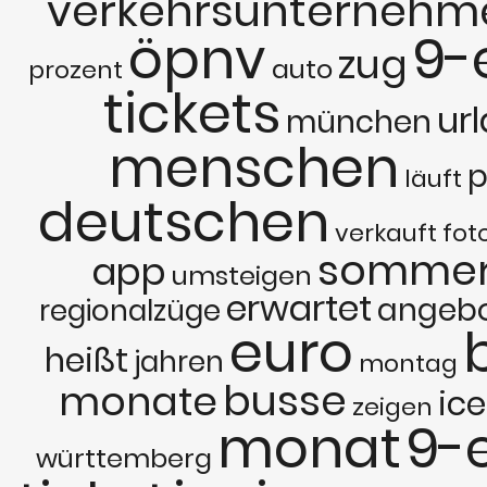
verkehrsunternehm
öpnv
9-
zug
auto
prozent
tickets
ur
münchen
menschen
p
läuft
deutschen
verkauft
fot
somme
app
umsteigen
erwartet
angeb
regionalzüge
euro
heißt
jahren
montag
busse
monate
ice
zeigen
monat
9-
württemberg