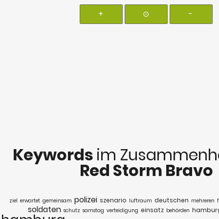
+
⊙
-
Keywords
im Zusammenha
Red Storm Bravo
polizei
szenario
deutschen
ziel
erwartet
gemeinsam
luftraum
mehreren
soldaten
einsatz
hambur
schutz
samstag
verteidigung
behörden