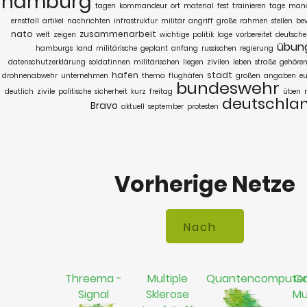
hamburg
tagen
kommandeur
ort
material
fest
trainieren
tage
manö
ernstfall
artikel
nachrichten
infrastruktur
militär
angriff
große
rahmen
stellen
be
nato
zusammenarbeit
welt
zeigen
wichtige
politik
lage
vorbereitet
deutsche
übun
hamburgs
land
militärische
geplant
anfang
russischen
regierung
datenschutzerklärung
soldatinnen
militärischen
liegen
zivilen
leben
straße
gehöre
hafen
stadt
drohnenabwehr
unternehmen
thema
flughäfen
großen
angaben
eu
bundeswehr
deutlich
zivile
politische
sicherheit
kurz
freitag
üben
deutschla
Bravo
aktuell
september
protesten
Vorherige Netze
Threema -
Multiple
Quantencompute
Co
Signal
Sklerose
Mu