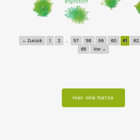
Impfstoff
← Zurück
1
2
57
58
59
60
61
62
65
Vor →
Hier alle Netze