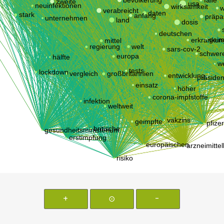
+
⊙
-