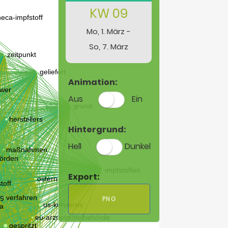
KW 09
Mo, 1. März -
So, 7. März
Animation:
Aus
Ein
Hintergrund:
Hell
Dunkel
Export:
PNG