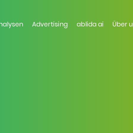
nalysen
Advertising
ablida ai
Über 