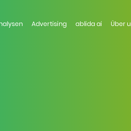
nalysen
Advertising
ablida ai
Über 