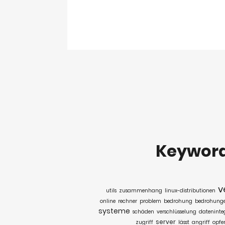
Keywor
v
utils
zusammenhang
linux-distributionen
online
rechner
problem
bedrohung
bedrohung
systeme
schäden
verschlüsselung
dateninteg
server
zugriff
lässt
angriff
opfe