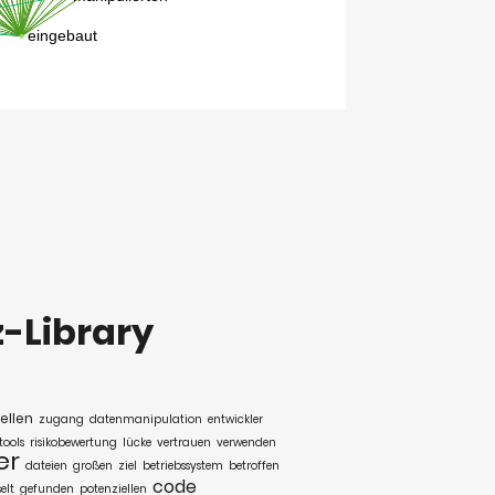
z-Library
ellen
zugang
datenmanipulation
entwickler
tools
risikobewertung
lücke
vertrauen
verwenden
er
dateien
großen
ziel
betriebssystem
betroffen
code
elt
gefunden
potenziellen