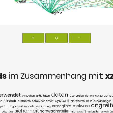
+
⊙
-
ds
im Zusammenhang mit:
x
daten
erwendet
schwachst
versuchen
aktivitäten
überprüfen
sichere
system
handelt
en
ausführen
computer
arbeit
hintertüren
risiko
auswirkungen
angreif
malware
ermöglicht
rität
möglichkeit
monate
verbindung
sicherheit
schwachstelle
microsoft
r
bösartige
verbreitet
verschlüss