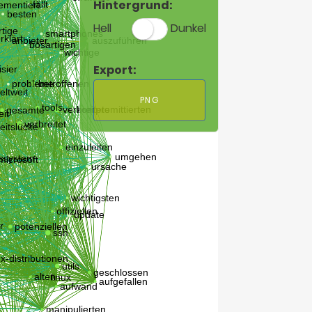
Hintergrund:
Hell
Dunkel
Export:
PNG