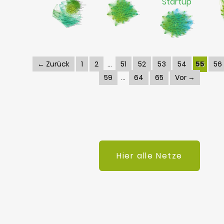
Startup
← Zurück
1
2
51
52
53
54
55
56
59
64
65
Vor →
Hier alle Netze