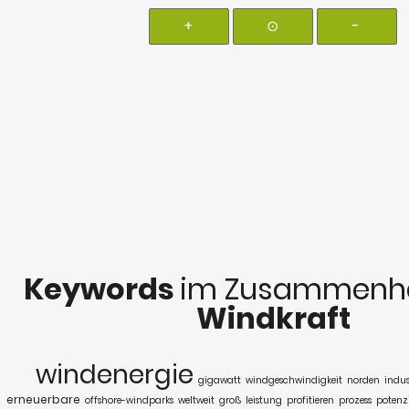
+
⊙
-
Keywords
im Zusammenha
Windkraft
windenergie
gigawatt
windgeschwindigkeit
norden
indus
erneuerbare
offshore-windparks
weltweit
groß
leistung
profitieren
prozess
potenz