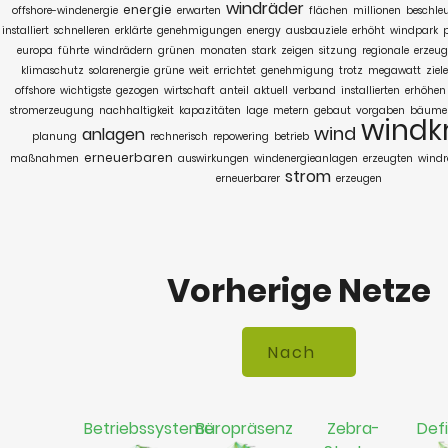
windräder
energie
offshore-windenergie
erwarten
flächen
millionen
beschle
installiert
schnelleren
erklärte
genehmigungen
energy
ausbauziele
erhöht
windpark
p
europa
führte
windrädern
grünen
monaten
stark
zeigen
sitzung
regionale
erzeug
klimaschutz
solarenergie
grüne
weit
errichtet
genehmigung
trotz
megawatt
ziele
offshore
wichtigste
gezogen
wirtschaft
anteil
aktuell
verband
installierten
erhöhen
stromerzeugung
nachhaltigkeit
kapazitäten
lage
metern
gebaut
vorgaben
bäume
windk
wind
anlagen
planung
rechnerisch
repowering
betrieb
erneuerbaren
maßnahmen
auswirkungen
windenergieanlagen
erzeugten
wind
strom
erneuerbarer
erzeugen
Vorherige Netze
Betriebssysteme
Büropräsenz
Zebra-
Defi