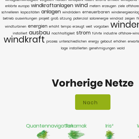
wind
windkraftanlagen
erklärte
europa
metern
erzeugen
ziele
offshore
anlagen
erneuerbaren
schnelleren
kapazitäten
windrädern
windenergieanla
betrieb
auswirkungen
projekt
groß
sitzung
potenzial
solarenergie
windrad
zeigen
f
winde
energien
windturbinen
erhöht
tempo
erzeugt
weit
vorgaben
ausbau
strom
installiert
nachhaltigkeit
führte
industrie
offshore-win
windkraft
prozess
unterschiedlichen
energy
gebaut
erhöhen
erwart
lage
installierten
genehmigungen
wald
Vorherige Netze
Quantennavigation
Tokamak
Iris²