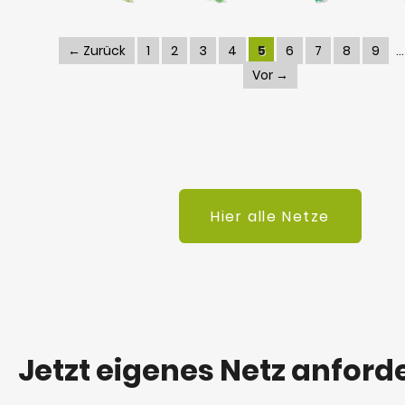
← Zurück
1
2
3
4
5
6
7
8
9
Vor →
Hier alle Netze
Jetzt eigenes Netz anford