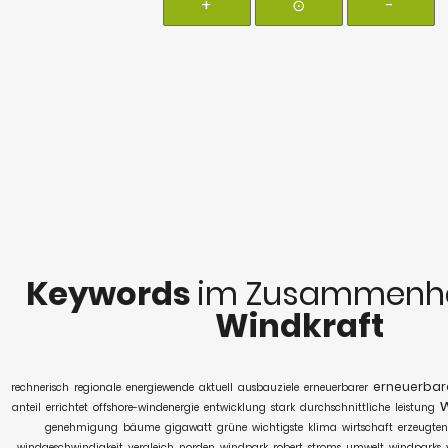
+
⊙
-
Keywords
im Zusammenha
Windkraft
erneuerbar
rechnerisch
regionale
energiewende
aktuell
ausbauziele
erneuerbarer
anteil
errichtet
offshore-windenergie
entwicklung
stark
durchschnittliche
leistung
genehmigung
bäume
gigawatt
grüne
wichtigste
klima
wirtschaft
erzeugten
windgeschwindigkeit
vergleich
norden
windpark
robert
stroms
umwelt
windparks