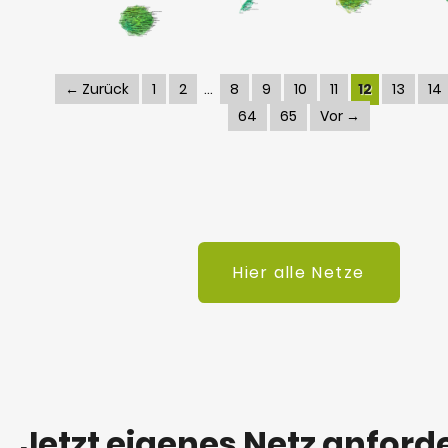
← Zurück
1
2
8
9
10
11
12
13
14
64
65
Vor →
Hier alle Netze
Jetzt eigenes Netz anford