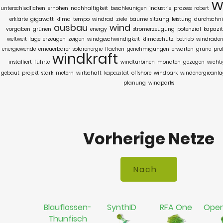
w
unterschiedlichen
erhöhen
nachhaltigkeit
beschleunigen
industrie
prozess
robert
erklärte
gigawatt
klima
tempo
windrad
ziele
bäume
sitzung
leistung
durchschnit
ausbau
wind
vorgaben
grünen
energy
stromerzeugung
potenzial
kapazit
weltweit
lage
erzeugen
zeigen
windgeschwindigkeit
klimaschutz
betrieb
windräder
energiewende
erneuerbarer
solarenergie
flächen
genehmigungen
erwarten
grüne
prof
windkraft
installiert
führte
windturbinen
monaten
gezogen
wichti
gebaut
projekt
stark
metern
wirtschaft
kapazität
offshore
windpark
windenergieanl
planung
windparks
Vorherige Netze
Blauflossen-
SynthID
RFA One
Open
Thunfisch