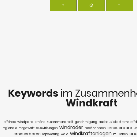
+
⊙
-
Keywords
im Zusammenha
Windkraft
offshore-windparks
erhöht
zusammenarbeit
genehmigung
ausbauziele
stroms
offs
windräder
erneuerbare
regionale
megawatt
auswirkungen
maßnahmen
u
windkraftanlagen
ene
erneuerbaren
repowering
wald
millionen